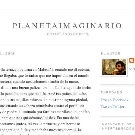
PLANETAIMAGINARIO
ESTAVEZNOPODREIS
1, 2008
EL AUTOR
lla terraza nocturna en Malasaña, cuando me di cuenta,
VE
ue llegaba, que lo único que me importaba en el mundo
structora, cuando nos echamos a andar de la mano,
e dimos una buena paliza –era tan fácil- a aquel sin techo
 la pensión, pero que mentía. Amé tus puños de leche,
ENREDADO
peando sus mejillas roñosas sin mostrar ninguna piedad,
Txe en Facebook
tas cuando su cabeza retumbaba contra el portal, en
Txe en Twitter
 y de piedra, iluminada por farolas amarillas que tendían
a para que nos quisiéramos los dos. Era una de las
hacíamos juntos, tal vez la primera, y era hermoso
INVENTARIO DE
a sangre que fluía y manchaba nuestros cuerpos, la
INVERTEBRADOS