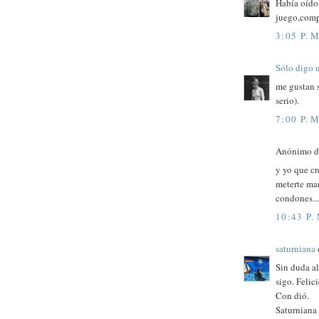
Había oído 
juego,comp
3:05 P. M
Sólo digo 
me gustan s
serio).
7:00 P. M
Anónimo di
y yo que cr
meterte man
condones..
10:43 P.
saturniana
d
Sin duda al
sigo. Felic
Con dió.
Saturniana