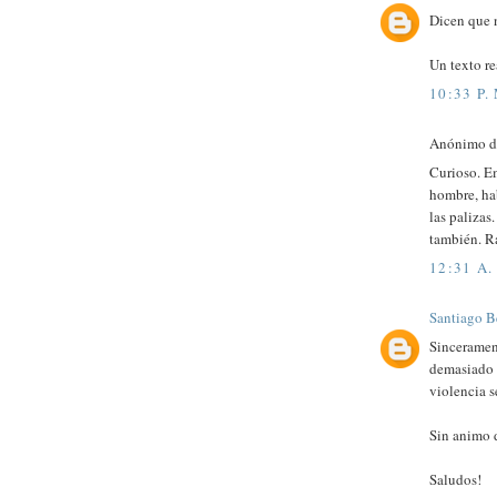
Dicen que 
Un texto re
10:33 P.
Anónimo di
Curioso. Em
hombre, hab
las paliza
también. Ra
12:31 A.
Santiago B
Sincerament
demasiado 
violencia s
Sin animo d
Saludos!