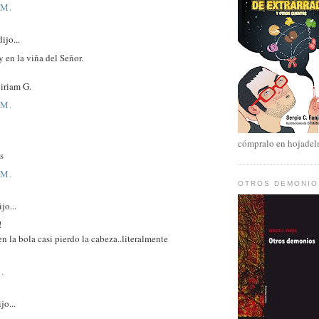
 M.
ijo...
 en la viña del Señor.
iriam G.
 M.
cómpralo en hojade
s
 M.
OTROS DEMONIO
jo...
!
 en la bola casi pierdo la cabeza..literalmente
.
jo...