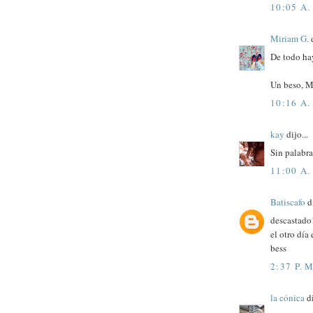
10:05 A.
Miriam G.
d
De todo hay
Un beso, M
10:16 A.
kay
dijo...
Sin palabra
11:00 A.
Batiscafo
di
descastado
el otro día
bess
2:37 P. M
la cónica
di