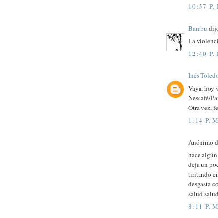
10:57 P.
Bambu
dijo
La violenci
12:40 P.
Inés Toled
Vaya, hoy 
Nescafé/Pan
Otra vez, fe
1:14 P. M
Anónimo di
hace algún 
deja un poc
tiritando e
desgasta co
salud-salu
8:11 P. M