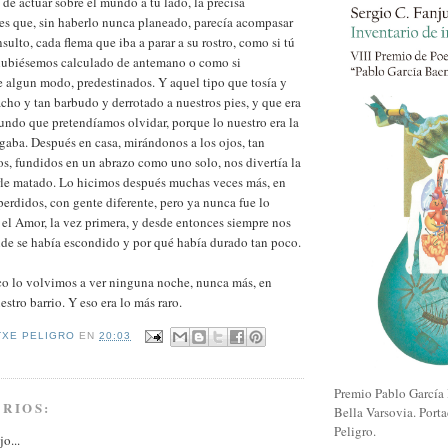
de actuar sobre el mundo a tu lado, la precisa
es que, sin haberlo nunca planeado, parecía acompasar
sulto, cada flema que iba a parar a su rostro, como si tú
 hubiésemos calculado de antemano o como si
 algun modo, predestinados. Y aquel tipo que tosía y
cho y tan barbudo y derrotado a nuestros pies, y que era
mundo que pretendíamos olvidar, porque lo nuestro era la
egaba. Después en casa, mirándonos a los ojos, tan
s, fundidos en un abrazo como uno solo, nos divertía la
rle matado. Lo hicimos después muchas veces más, en
erdidos, con gente diferente, pero ya nunca fue lo
el Amor, la vez primera, y desde entonces siempre nos
e se había escondido y por qué había durado tan poco.
co lo volvimos a ver ninguna noche, nunca más, en
stro barrio. Y eso era lo más raro.
TXE PELIGRO
EN
20:03
Premio Pablo García 
RIOS:
Bella Varsovia. Porta
Peligro.
jo...