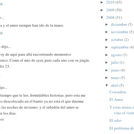
2010
(45)
►
 M.
2009
(50)
►
...
2008
(51)
▼
diciembre
(5)
►
a y el amor siempre han ido de la mano.
noviembre
(5)
►
 M.
octubre
(2)
►
o
dijo...
septiembre
(4)
►
voy de aquí para allá encontrando momentos
agosto
(3)
►
rico. Como el mío de ayer, pero cada uno con su jingle.
julio
(1)
►
liz 23.
junio
(4)
►
.
mayo
(5)
►
abril
(5)
▼
jo...
Consufión
tiempo que te leo, formidables historias. pero esta me
El Amor
o descolocado.en el barrio ya no está el que duerme
Y estas ruinas
n las noches de invierno. y el subidón del amor se
vino el vient
n los días.
dos
El odio
.
El problema de