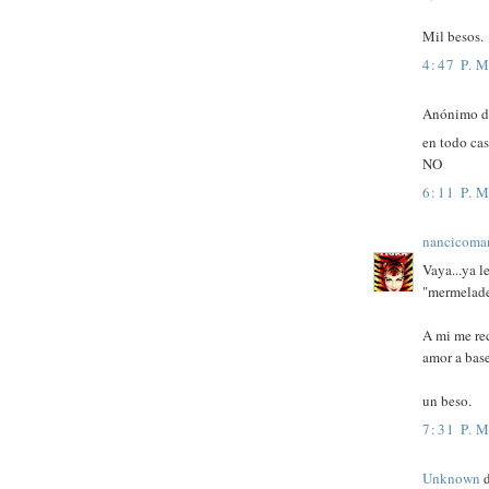
Mil besos.
4:47 P. M
Anónimo di
en todo cas
NO
6:11 P. M
nancicoma
Vaya...ya l
"mermelade
A mi me re
amor a base
un beso.
7:31 P. M
Unknown
d