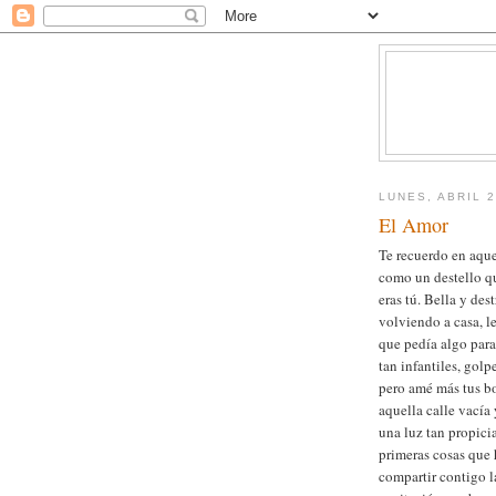
LUNES, ABRIL 2
El Amor
Te recuerdo en aque
como un destello q
eras tú. Bella y de
volviendo a casa, l
que pedía algo para
tan infantiles, gol
pero amé más tus bo
aquella calle vacía
una luz tan propici
primeras cosas que 
compartir contigo l