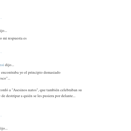
.
jo...
o mi respuesta es
.
nsi
dijo...
e encontraba yo el principio demasiado
sco"...
cordó a "Asesinos natos", que también celebraban su
 de destripar a quién se les pusiera por delante...
.
ijo...