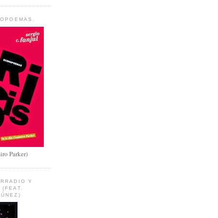
NOPOEMAS.
iro Parker)
ARRADIO Y
(FEAT.
TÚNEZ)