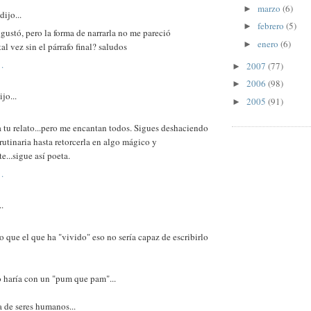
marzo
(6)
►
dijo...
febrero
(5)
►
gustó, pero la forma de narrarla no me pareció
enero
(6)
►
al vez sin el párrafo final? saludos
.
2007
(77)
►
2006
(98)
►
jo...
2005
(91)
►
 tu relato...pero me encantan todos. Sigues deshaciendo
 rutinaria hasta retorcerla en algo mágico y
e...sigue así poeta.
.
..
o que el que ha "vivido" eso no sería capaz de escribirlo
o haría con un "pum que pam"...
a de seres humanos...