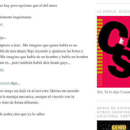
no hay peor egoísmo que el del amor.
LA CRISIS. ECO
almente inquietante.
 M.
jo...
piezo a leer... Me imagino que quien habla es un
la de una mujer. Sigo leyendo y aparecen las botas y
s. Me imagino que habla de un hombre y habla un hombre
ro es... pero también habrá skin heads gays...
 M.
ertault
dijo...
e tengo un dejà vu al leer esto. Quizas me recordo
(Ed. Ya lo dijo Casim
a la naranja mecanica, aunque el vinculo con la
e trate de forma diferente.
GENIO DE EXTR
OTROS CUENTOS 
e joder, creo que ya lo sabes
CRISTÓBAL FOR