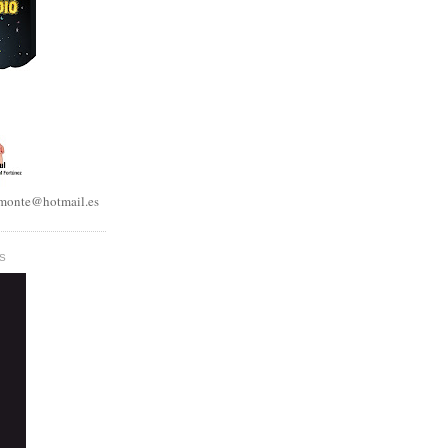
lmonte@hotmail.es
S