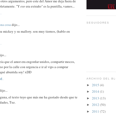
otros argumentos, pero este del Amor me deja fuera de
letamente. "Y
eso
era extraño" es la puntilla, vamos...
.
SEGUIDORES
una cosa
dijo...
u mickey y su mallory. son muy tiernos, (hablo en
.
jo...
eía que el amor era engordar unidos, compartir mocos,
o por la calle con urgencia e ir al vips a comprar
.qué aburrida soy! xDD
 M.
ARCHIVO DEL B
2015
(4)
►
ijo...
2014
(1)
►
guna, el texto tuyo que más me ha gustado desde que te
2013
(13)
►
idades, Txe.
2012
(50)
►
2011
(72)
►