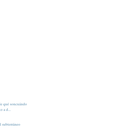
 de qué soncuándo
o a d...
l subterráneo