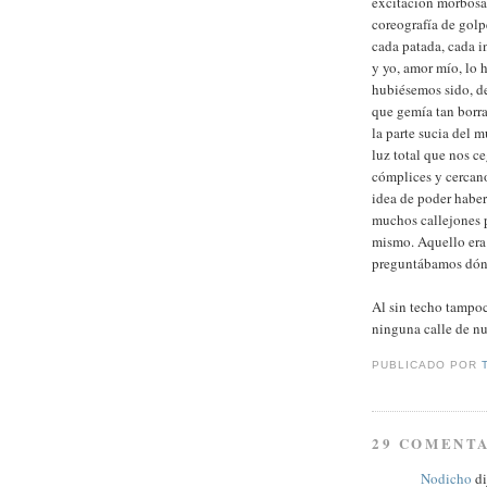
excitación morbosa 
coreografía de golp
cada patada, cada in
y yo, amor mío, lo
hubiésemos sido, de
que gemía tan borra
la parte sucia del 
luz total que nos c
cómplices y cercano
idea de poder habe
muchos callejones p
mismo. Aquello era 
preguntábamos dónd
Al sin techo tampo
ninguna calle de nue
PUBLICADO POR
29 COMENTA
Nodicho
di