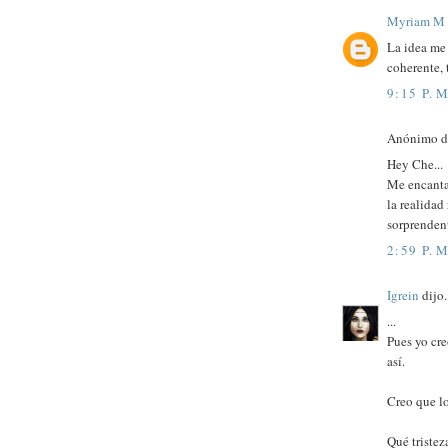
Myriam M
La idea me 
coherente, t
9:15 P. M
Anónimo di
Hey Che...
Me encanta
la realidad
sorprendent
2:59 P. M
Igrein
dijo.
...
Pues yo cre
así.
Creo que l
Qué tristez